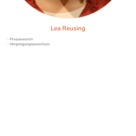
Lea Reusing
- Pressewartin
- Vergnügungsausschuss
TV Wasserlos
1907 e.V.
© Copyright. Alle Rechte vorbehalten.