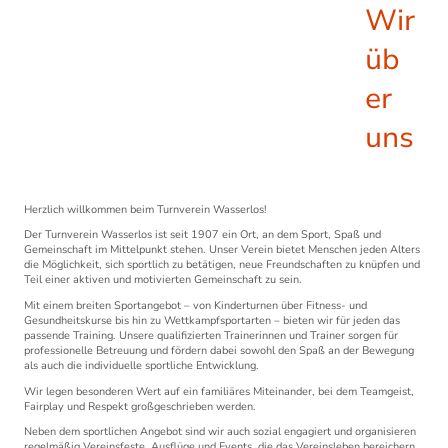
Wir
üb
er
uns
Herzlich willkommen beim Turnverein Wasserlos!
Der Turnverein Wasserlos ist seit 1907 ein Ort, an dem Sport, Spaß und
Gemeinschaft im Mittelpunkt stehen. Unser Verein bietet Menschen jeden Alters
die Möglichkeit, sich sportlich zu betätigen, neue Freundschaften zu knüpfen und
Teil einer aktiven und motivierten Gemeinschaft zu sein.
Mit einem breiten Sportangebot – von Kinderturnen über Fitness- und
Gesundheitskurse bis hin zu Wettkampfsportarten – bieten wir für jeden das
passende Training. Unsere qualifizierten Trainerinnen und Trainer sorgen für
professionelle Betreuung und fördern dabei sowohl den Spaß an der Bewegung
als auch die individuelle sportliche Entwicklung.
Wir legen besonderen Wert auf ein familiäres Miteinander, bei dem Teamgeist,
Fairplay und Respekt großgeschrieben werden.
Neben dem sportlichen Angebot sind wir auch sozial engagiert und organisieren
regelmäßig Vereinsfeste, Ausflüge und Events, die das Vereinsleben bereichern