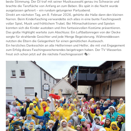
beste Stimmung. Der DJ traf mit seiner Musikauswahl genau ins Schwarze und
brachte die Tanzfläche von Anfang an zum Beben. Bis spät in die Nacht wurde
ausgelassen gefeiert – ein rundum gelungener Partyabend.
Direkt am nächsten Tag, am 8. Februar 2026, gehörte die Halle dann den kleinen
Narren. Beim Kinderfasching verwandelte sich alles in eine bunte Faschingswelt
voller Spiel, Musik und fröhlichem Trubel. Bei Mitmachaktionen und Spielen
konnten sich die Kinder austoben und ihre fantasievollen Kostüme präsentieren.
Das große Highlight wartete zum Abschluss: Ein Luftballonregen von der Decke
sorgte für strahlende Gesichter und jede Menge Begeisterung. Währenddessen
nutzten die Eltern die Gelegenheit für einen gemütlichen Austausch.
Ein herzliches Dankeschön an alle Helferinnen und Helfer, die mit viel Engagement
zum Erfolg dieses Faschingswochenendes beigetragen haben. Der TV Wasserlos
freut sich schon jetzt auf die nächste Faschingssaison! 🎭✨