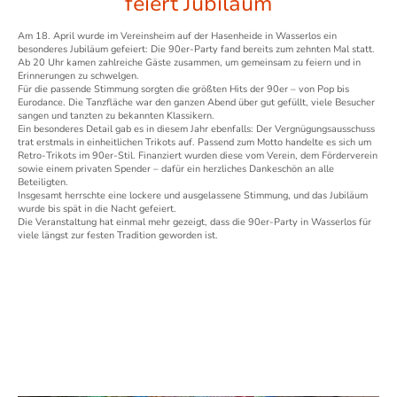
feiert Jubiläum
Am 18. April wurde im Vereinsheim auf der Hasenheide in Wasserlos ein
besonderes Jubiläum gefeiert: Die 90er-Party fand bereits zum zehnten Mal statt.
Ab 20 Uhr kamen zahlreiche Gäste zusammen, um gemeinsam zu feiern und in
Erinnerungen zu schwelgen.
Für die passende Stimmung sorgten die größten Hits der 90er – von Pop bis
Eurodance. Die Tanzfläche war den ganzen Abend über gut gefüllt, viele Besucher
sangen und tanzten zu bekannten Klassikern.
Ein besonderes Detail gab es in diesem Jahr ebenfalls: Der Vergnügungsausschuss
trat erstmals in einheitlichen Trikots auf. Passend zum Motto handelte es sich um
Retro-Trikots im 90er-Stil. Finanziert wurden diese vom Verein, dem Förderverein
sowie einem privaten Spender – dafür ein herzliches Dankeschön an alle
Beteiligten.
Insgesamt herrschte eine lockere und ausgelassene Stimmung, und das Jubiläum
wurde bis spät in die Nacht gefeiert.
Die Veranstaltung hat einmal mehr gezeigt, dass die 90er-Party in Wasserlos für
viele längst zur festen Tradition geworden ist.